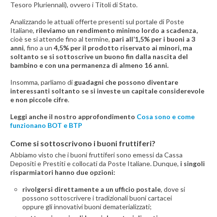
Tesoro Pluriennali), ovvero i Titoli di Stato.
Analizzando le attuali offerte presenti sul portale di Poste
Italiane,
rileviamo un rendimento minimo lordo a scadenza,
cioè se si attende fino al termine,
pari all’1,5% per i buoni a 3
anni
, fino a un
4,5% per il prodotto riservato ai minori, ma
soltanto se si sottoscrive un buono fin dalla nascita del
bambino e con una permanenza di almeno 16 anni.
Insomma, parliamo di
guadagni che possono diventare
interessanti soltanto se si investe un capitale considerevole
e non piccole cifre
.
Leggi anche il nostro approfondimento
Cosa sono e come
funzionano BOT e BTP
Come si sottoscrivono i buoni fruttiferi?
Abbiamo visto che i buoni fruttiferi sono emessi da Cassa
Depositi e Prestiti e collocati da Poste Italiane. Dunque,
i singoli
risparmiatori hanno due opzioni:
rivolgersi direttamente a un ufficio postale
, dove si
possono sottoscrivere i tradizionali buoni cartacei
oppure gli innovativi buoni dematerializzati;