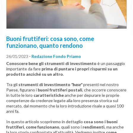
Buoni fruttiferi: cosa sono, come
funzionano, quanto rendono
26/01/2023
-
Redazione Fondo Priamo
Conoscere bene gli strumenti di investimento
è un passaggio
importante da fare
prima di puntare i propri risparmi su un
prodotto anziché su un altro
.
Tra gli
strumenti di investimento
"base"
presenti nel nostro
Paese, figurano i
buoni fruttiferi postali
, che occorre conoscere
in tutte le loro
caratteristiche
anche per depurare le proprie
competenze da credenze legate alla loro presenza storica sul
mercato, dal momento che la loro introduzione risale a quasi 100
anni fa.
In questo articolo scopriremo in dettaglio
cosa sono i buoni
fruttiferi
,
come funzionano
, quali sono i
rendimenti
, ma anche
la loro storia confrontata all’attualità. Vedremo inoltre
come