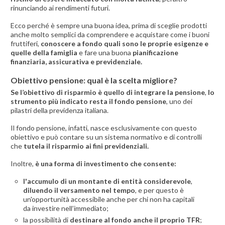
rinunciando ai rendimenti futuri.
Ecco perché è sempre una buona idea, prima di sceglie prodotti
anche molto semplici da comprendere e acquistare come i buoni
fruttiferi,
conoscere a fondo quali sono le proprie esigenze e
quelle della famiglia
e fare una buona
pianificazione
finanziaria, assicurativa e previdenziale.
Obiettivo pensione: qual è la scelta migliore?
Se l’obiettivo di risparmio è quello di integrare la pensione
,
lo
strumento più indicato resta il fondo pensione
, uno dei
pilastri della previdenza italiana.
Il fondo pensione, infatti, nasce esclusivamente con questo
obiettivo e può contare su un sistema normativo e di controlli
che
tutela il risparmio ai fini previdenziali.
Inoltre,
è una forma di investimento che consente:
l'accumulo di un montante di entità considerevole
,
diluendo il versamento nel tempo
, e per questo è
un'opportunità accessibile anche per chi non ha capitali
da investire nell’immediato;
la possibilità di
destinare al fondo anche il proprio TFR
;