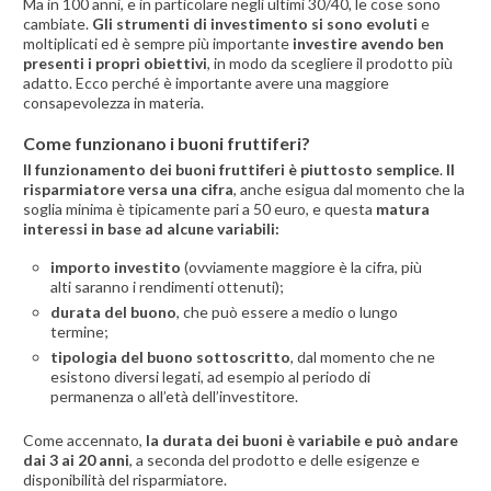
Ma in 100 anni, e in particolare negli ultimi 30/40, le cose sono
cambiate.
Gli strumenti di investimento si sono evoluti
e
moltiplicati ed è sempre più importante
investire avendo ben
presenti i propri obiettivi
, in modo da scegliere il prodotto più
adatto. Ecco perché è importante avere una maggiore
consapevolezza in materia.
Come funzionano i buoni fruttiferi?
Il funzionamento dei buoni fruttiferi è piuttosto semplice
.
Il
risparmiatore versa una cifra
, anche esigua dal momento che la
soglia minima è tipicamente pari a 50 euro, e questa
matura
interessi in base ad alcune variabili:
importo investito
(ovviamente maggiore è la cifra, più
alti saranno i rendimenti ottenuti);
durata del buono
, che può essere a medio o lungo
termine;
tipologia del buono sottoscritto
, dal momento che ne
esistono diversi legati, ad esempio al periodo di
permanenza o all’età dell’investitore.
Come accennato,
la durata dei buoni è variabile e può andare
dai 3 ai 20 anni
, a seconda del prodotto e delle esigenze e
disponibilità del risparmiatore.