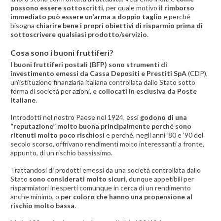
possono essere sottoscritti
, per quale motivo
il rimborso
immediato può essere un’arma a doppio taglio
e perché
bisogna
chiarire bene i propri obiettivi di risparmio prima di
sottoscrivere qualsiasi prodotto/servizio
.
Cosa sono i buoni fruttiferi?
I buoni fruttiferi postali (BFP) sono strumenti di
investimento emessi da Cassa Depositi e Prestiti SpA
(CDP),
un'istituzione finanziaria italiana controllata dallo Stato sotto
forma di società per azioni,
e collocati in esclusiva da Poste
Italiane
.
Introdotti nel nostro Paese nel 1924, essi
godono di una
“reputazione” molto buona principalmente perché sono
ritenuti molto poco rischiosi
e perché, negli anni ‘80 e ‘90 del
secolo scorso, offrivano rendimenti molto interessanti a fronte,
appunto, di un rischio bassissimo.
Trattandosi di prodotti emessi da una società controllata dallo
Stato
sono considerati molto sicuri
, dunque appetibili per
risparmiatori inesperti comunque in cerca di un rendimento
anche minimo, o
per coloro che hanno una propensione al
rischio molto bassa
.