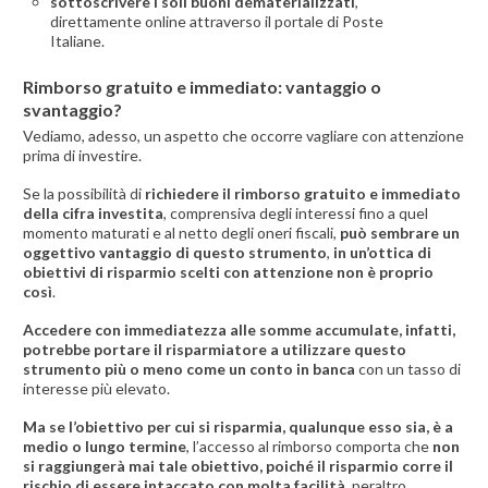
sottoscrivere i soli buoni dematerializzati
,
direttamente online attraverso il portale di Poste
Italiane.
Rimborso gratuito e immediato: vantaggio o
svantaggio?
Vediamo, adesso, un aspetto che occorre vagliare con attenzione
prima di investire.
Se la possibilità di
richiedere il rimborso gratuito e immediato
della cifra investita
, comprensiva degli interessi fino a quel
momento maturati e al netto degli oneri fiscali,
può sembrare un
oggettivo vantaggio di questo strumento
,
in un’ottica di
obiettivi di risparmio scelti con attenzione non è proprio
così
.
Accedere con immediatezza alle somme accumulate, infatti,
potrebbe portare il risparmiatore a utilizzare questo
strumento più o meno come un conto in banca
con un tasso di
interesse più elevato.
Ma se l’obiettivo per cui si risparmia, qualunque esso sia, è a
medio o lungo termine
, l’accesso al rimborso comporta che
non
si raggiungerà mai tale obiettivo, poiché il risparmio corre il
rischio di essere intaccato con molta facilità
, peraltro