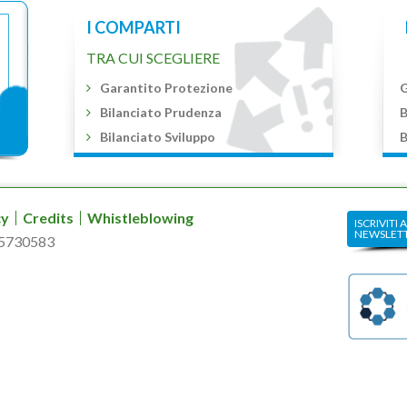
I COMPARTI
TRA CUI SCEGLIERE
Garantito Protezione
G
Bilanciato Prudenza
B
Bilanciato Sviluppo
B
cy
Credits
Whistleblowing
ISCRIVITI 
NEWSLET
85730583