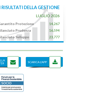
I RISULTATI DELLA GESTIONE
LUGLIO 2026
arantito Protezione
14,267
ilanciato Prudenza
16,594
ilanciato Sviluppo
23,777
ALLA
SCARICA L'APP
TER