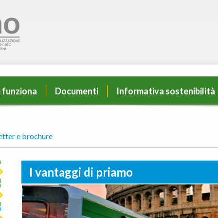
 funziona
Documenti
Informativa sostenibilità
tter e brochure
I vantaggi di priamo