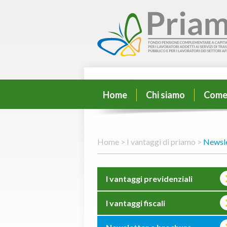
Home
Chi siamo
Come
Home >
I vantaggi di priamo >
Newsle
I vantaggi previdenziali
I vantaggi fiscali