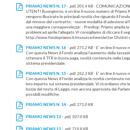
PRIAMO NEWS N. 17
-
.pdf, 201.4 KB
- COMUNICAZIONE
UTENTI Buongiorno, è on line il nuovo numero di Priamo
vengono illustrate le principali novità che riguardo il Fond
dal rinnovo del contratto; - nuove modalità di adesione al
una maggiore consapevolezza; - Previlog: Priamo amplia la p
problemi ad aprile l'allegato Vi consigliamo di cliccare il se
http://www.fondopriamo.it/resource/newsletter Distinti 
PRIAMO NEWS N. 16
-
.pdf, 271.2 KB
- E' on line il nuov
Con questa News il Fondo analizza l'aumento della tassazion
ottenere il TFR in busta paga, novità contenute nella Legge 
sistema previdenziale.
PRIAMO NEWS N. 15
-
.pdf, 262.3 KB
- E' on line il nuov
Con questa News il Fondo analizza le novità contenute nel 
loro impatto sul sistema previdenziale. Vi ricordiamo che l
bozza del testo di Legge, non ancora approvata dal Parl
possibili modifiche.
PRIAMO NEWS N. 14
-
.pdf, 271.0 KB
PRIAMO NEWS 13
-
.pdf, 507.0 KB
PRIAMO NEWS 12
-
.pdf, 719.8 KB