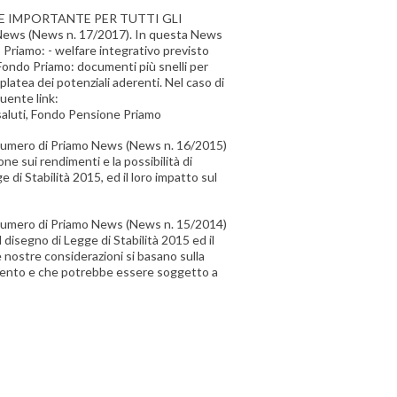
 IMPORTANTE PER TUTTI GLI
 News (News n. 17/2017). In questa News
o Priamo: - welfare integrativo previsto
 Fondo Priamo: documenti più snelli per
latea dei potenziali aderenti. Nel caso di
guente link:
saluti, Fondo Pensione Priamo
o numero di Priamo News (News n. 16/2015)
e sui rendimenti e la possibilità di
di Stabilità 2015, ed il loro impatto sul
o numero di Priamo News (News n. 15/2014)
disegno di Legge di Stabilità 2015 ed il
e nostre considerazioni si basano sulla
amento e che potrebbe essere soggetto a