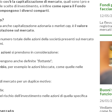
lio
cos’è la capitalizzazione di mercato
, quali sono i pro e
Fondi 
le scelte di investimento, e infine
come opera il Fondo
faccia
 compongono i diversi comparti
.
12/05/
to?
La fles
a anche capitalizzazione azionaria o
market cap
, è il
valore
registra
mercati
rcolazione sul mercato
.
l numero totale delle azioni della società presenti sul mercato
ni.
 azioni
si prendono in considerazione:
 vengono anche definite
“flottante”
;
mbio
, per esempio le azioni bloccate, come quelle nelle
ni di mercato per un duplice motivo:
Buoni 
da;
funzio
 rischio dell’investimento nelle azioni di quella specifica
26/01/
Vediamo 
 mercato
come fu