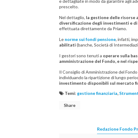
e dettagliate in modo da garantire agli ade
prescelto.
Nel dettaglio,
la gestione delle risorse 
diversificazione degli investimenti e 
effettuata direttamente da Priamo.
Le
norme sui fondi pensione
, infatti, 
abilitati
(banche, Società di Intermediazi
I gestori sono tenuti a
operare sulla bas
amministrazione del Fondo, e nel rispe
Il Consiglio di Amministrazione del Fondo d
individuando la ripartizione di lungo period
investimento disponibili sul mercato f
Temi:
gestione finanziaria
,
Strument
Share
Redazione Fondo P