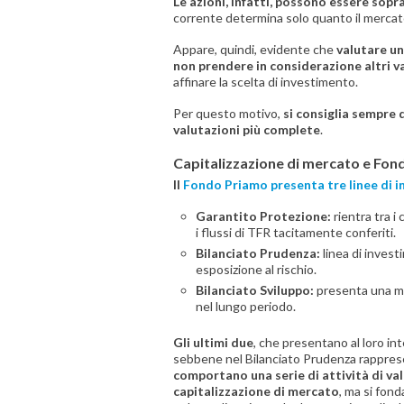
Le azioni, infatti, possono essere sop
corrente determina solo quanto il mercato
Appare, quindi, evidente che
valutare un
non prendere in considerazione altri va
affinare la scelta di investimento.
Per questo motivo,
si consiglia sempre 
valutazioni più complete
.
Capitalizzazione di mercato e Fo
Il
Fondo Priamo presenta tre linee di 
Garantito Protezione:
rientra tra 
i flussi di TFR tacitamente conferiti.
Bilanciato Prudenza:
linea di invest
esposizione al rischio.
Bilanciato Sviluppo:
presenta una mag
nel lungo periodo.
Gli ultimi due
, che presentano al loro int
sebbene nel Bilanciato Prudenza rappresen
comportano una serie di attività di val
capitalizzazione di mercato
, ma si fon