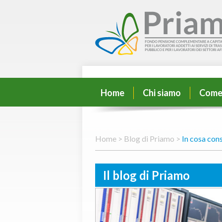
Home
Chi siamo
Come
Home >
Blog di Priamo >
In cosa cons
Il blog di Priamo