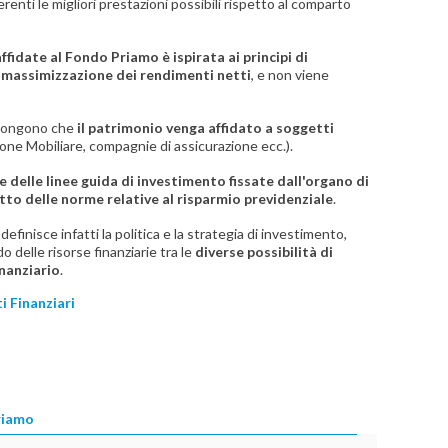
renti le migliori prestazioni possibili rispetto al comparto
affidate al Fondo Priamo è ispirata ai principi di
di massimizzazione dei rendimenti netti
, e non viene
impongono che
il patrimonio venga affidato a soggetti
one Mobiliare, compagnie di assicurazione ecc.).
e delle linee guida di investimento fissate dall'organo di
tto delle norme relative al risparmio previdenziale
.
efinisce infatti la politica e la strategia di investimento,
o delle risorse finanziarie tra le
diverse possibilità di
inanziario
.
i Finanziari
riamo