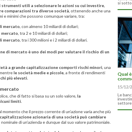
si sotto
 strumenti utili a selezionare le azioni su cui investire
,
re comparazioni tra diverse società
, ottenendo anche una
imi e minimi che possono comunque variare, tra:
di mercato
, con almeno 10 miliardi di dollari;
i mercato
, tra 2 e 10 miliardi di dollari;
 di mercato
, tra i 300 milioni e i 2 miliardi di dollari.
one di mercato è uno dei modi per valutare il rischio di un
ietà a grande capitalizzazione comporti rischi minori
, una
, mentre
le società medie e piccole
, a fronte di rendimenti
Qual è
chi più elevati
.
commer
15/12/
i mercato
Le banc
ce, che di fatto si basa su un solo valore,
la
investi
cuni limiti
.
settore 
l momento che il prezzo corrente di un’azione varia anche più
 capitalizzazione azionaria di una società può cambiare
e nominale di un’azienda e dunque dal suo valore patrimoniale.