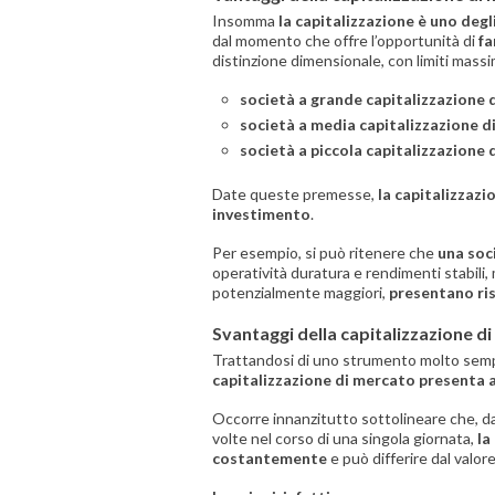
Insomma
la capitalizzazione è uno degli
dal momento che offre l’opportunità di
fa
distinzione dimensionale, con limiti mass
società a grande capitalizzazione 
società a media capitalizzazione d
società a piccola capitalizzazione
Date queste premesse,
la capitalizzazi
investimento
.
Per esempio, si può ritenere che
una soc
operatività duratura e rendimenti stabili
potenzialmente maggiori,
presentano ris
Svantaggi della capitalizzazione d
Trattandosi di uno strumento molto sempli
capitalizzazione di mercato presenta al
Occorre innanzitutto sottolineare che, da
volte nel corso di una singola giornata,
la
costantemente
e può differire dal valor