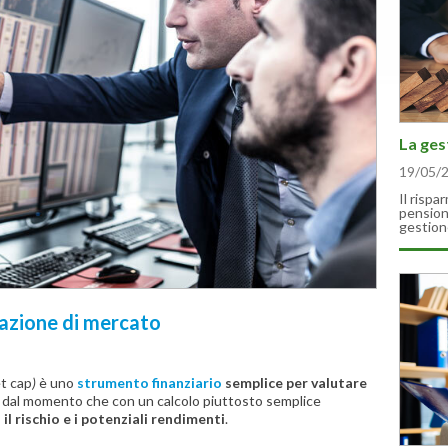
La ges
19/05/
Il rispa
pension
gestion
zzazione di mercato
t cap
)
è uno
strumento finanziario
semplice per valutare
, dal momento che con un calcolo piuttosto semplice
 il rischio e i potenziali rendimenti
.