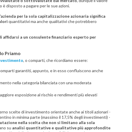
ravvalutate o sottovalutate dal mercato
, dunque il valore
 è disposto a pagare per le sue azioni.
’azienda per la sola capitalizzazione azionaria significa
lori
quantitativi ma anche qualitativi che potrebbero
di affidarsi a un consulente finanziario esperto per
ndo Priamo
investimento
, o comparti, che ricordiamo essere:
i comparti garantiti, appunto, e in esso confluiscono anche
imento nella categoria bilanciata con una moderata
giore esposizione al rischio e rendimenti più elevati
erno scelte di investimento orientate anche ai titoli azionari -
tino in minima parte (massimo il 17,5% degli investimenti) -
utazione nella scelta che non si limitano alla sola
dano su
analisi quantitative e qualitative più approfondite